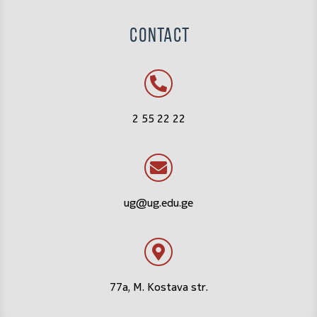
CONTACT
2 55 22 22
ug@ug.edu.ge
77a, M. Kostava str.