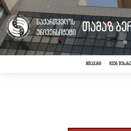
საქართველოს
თამაზ ბე
უნივერსიტეტი
მთავარი
ჩვენ შესახ