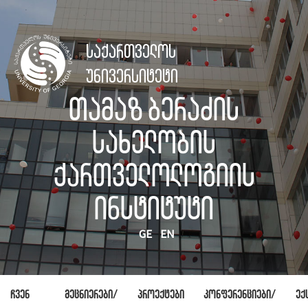
საქართველოს
უნივერსიტეტი
თამაზ ბერაძის
სახელობის
ქართველოლოგიის
ინსტიტუტი
GE
EN
ჩვენ
მეცნიერები/
პროექტები
კონფერენციები/
ექ