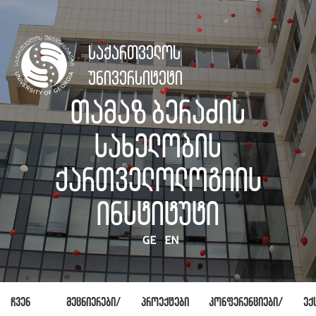
საქართველოს
უნივერსიტეტი
თამაზ ბერაძის
სახელობის
ქართველოლოგიის
ინსტიტუტი
GE
EN
ჩვენ
მეცნიერები/
პროექტები
კონფერენციები/
ექ