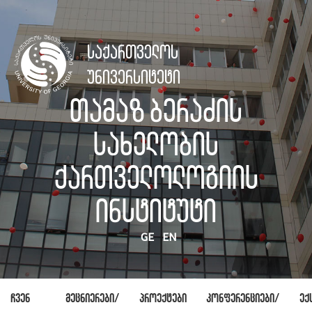
საქართველოს
უნივერსიტეტი
თამაზ ბერაძის
სახელობის
ქართველოლოგიის
ინსტიტუტი
GE
EN
ჩვენ
მეცნიერები/
პროექტები
კონფერენციები/
ექ